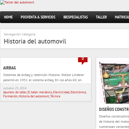
HOME
POSVENTA & SERVICIOS
IBESPECIALISTAS
TALLER
MATRICU
Navegación Categoría
Historia del automovil
0
AIRBAG
Sistemas de airbag y retención Historia: Walter Linderer
patentó en 1951 el sistema airbag. En los años 60, en
EE.UU. se buscó un sistema de
octubre 25, 2014
Apuntes de taller
,
El taller mecánico
,
Electricidad
,
Electrónica
,
Formación
,
Historia del automovil
,
Técnica
DISEÑOS CONSTR
Diseños constructiv
de historia del moto
numerosas variantes 