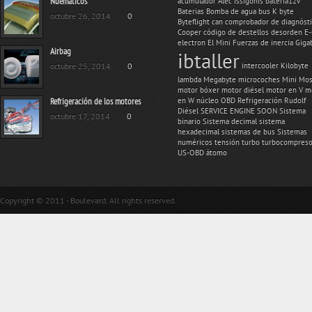
Nuemáticos
acumulador
Alec Issigonis
bateria12v
Baterias
Bomba de agua
bus K
byte
octubre 26, 2014
0
Byteflight
can
comprobador de diagnóst
Cooper
código de destellos
desorden
E
electron
El Mini
Fuerzas de inercia
Giga
Airbag
ibtaller
octubre 25, 2014
0
intercooler
Kilobyte
lambda
Megabyte
microcoches
Mini
Mos
motor bóxer
motor diésel
motor en V
m
Refrigeración de los motores
en W
núcleo
OBD
Refrigeración
Rudolf
Diésel
SERVICE ENGINE SOON
Sistema
octubre 17, 2014
0
binario
Sistema decimal
sistema
hexadecimal
sistemas de bus
Sistemas
numéricos
tensión
turbo
turbocompreso
US-OBD
átomo
Copyright © 2011 - Boulevard. All rights reserved.