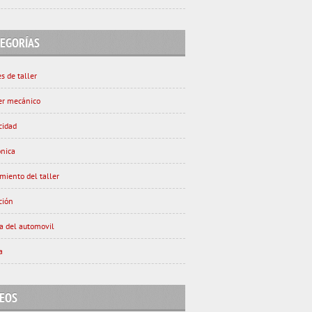
TEGORÍAS
s de taller
ler mecánico
cidad
ónica
miento del taller
ción
ia del automovil
a
DEOS