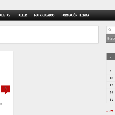
ALISTAS
TALLER
MATRICULADOS
FORMACIÓN TÉCNICA
L
3
10
17
0
24
31
se
l
« Oct