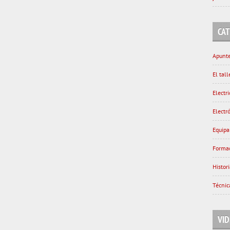
CA
Apunte
El tal
Electri
Electr
Equipa
Forma
Histor
Técnic
VI