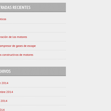
TRADAS RECIENTES
ticos
eración de los motores
ompresor de gases de escape
s constructivos de motores
CHIVOS
e 2014
embre 2014
o 2014
2014