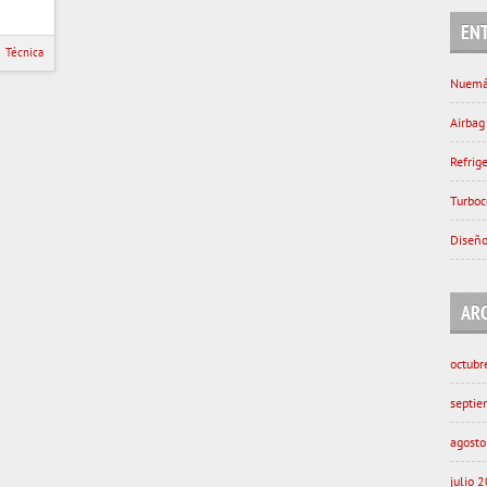
EN
Técnica
Nuemá
Airbag
Refrig
Turboc
Diseño
AR
octubr
septi
agost
julio 