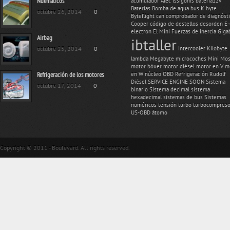
Nuemáticos
acumulador
Alec Issigonis
bateria12v
Baterias
Bomba de agua
bus K
byte
octubre 26, 2014
0
Byteflight
can
comprobador de diagnóst
Cooper
código de destellos
desorden
E
electron
El Mini
Fuerzas de inercia
Giga
Airbag
ibtaller
octubre 25, 2014
0
intercooler
Kilobyte
lambda
Megabyte
microcoches
Mini
Mos
motor bóxer
motor diésel
motor en V
m
Refrigeración de los motores
en W
núcleo
OBD
Refrigeración
Rudolf
Diésel
SERVICE ENGINE SOON
Sistema
octubre 17, 2014
0
binario
Sistema decimal
sistema
hexadecimal
sistemas de bus
Sistemas
numéricos
tensión
turbo
turbocompreso
US-OBD
átomo
Copyright © 2011 - Boulevard. All rights reserved.