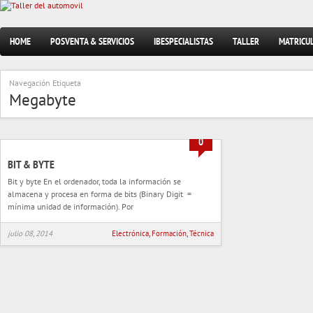
HOME
POSVENTA & SERVICIOS
IBESPECIALISTAS
TALLER
MATRICU
Navegación Etiqueta
Megabyte
0
BIT & BYTE
Bit y byte En el ordenador, toda la información se
almacena y procesa en forma de bits (Binary Digit =
mínima unidad de información). Por
julio 08, 2014
Electrónica
,
Formación
,
Técnica