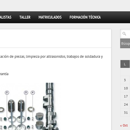
ALISTAS
TALLER
MATRICULADOS
FORMACIÓN TÉCNICA
icación de piezas, limpieza por altrasonidos, trabajos de soldadura y
L
rantía
3
10
17
24
31
« Oct