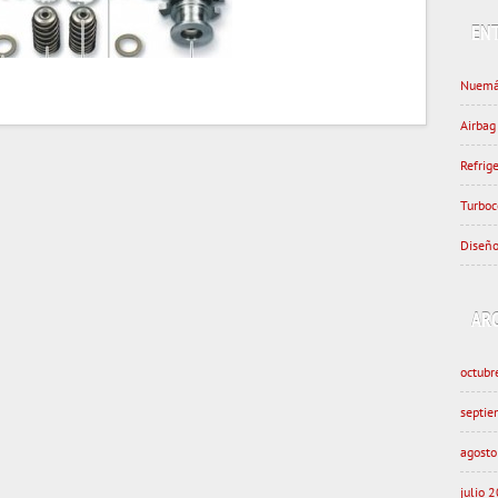
EN
Nuemá
Airbag
Refrig
Turboc
Diseño
AR
octubr
septi
agost
julio 