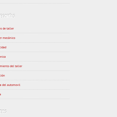
TEGORÍAS
s de taller
ler mecánico
cidad
ónica
miento del taller
ción
ia del automovil
a
DEOS