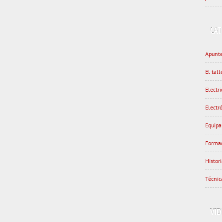
CA
Apunte
El tal
Electri
Electr
Equipa
Forma
Histor
Técnic
VI