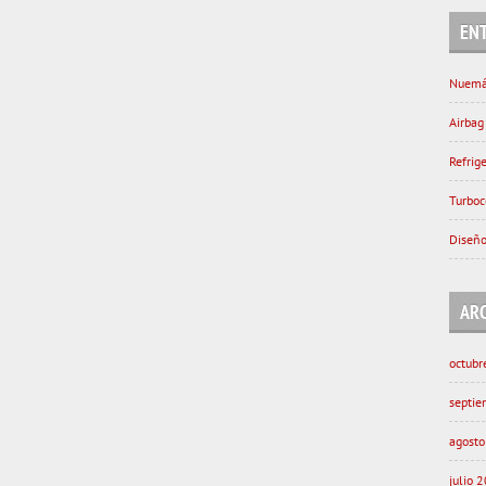
EN
Nuemá
Airbag
Refrig
Turboc
Diseño
AR
octubr
septi
agost
julio 