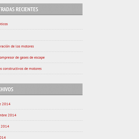
TRADAS RECIENTES
ticos
eración de los motores
ompresor de gases de escape
s constructivos de motores
CHIVOS
e 2014
embre 2014
o 2014
2014