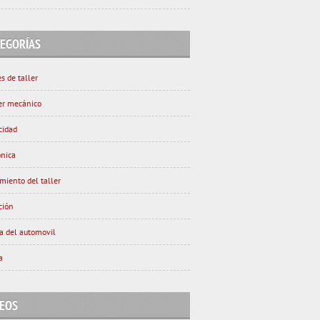
TEGORÍAS
s de taller
ler mecánico
cidad
ónica
miento del taller
ción
ia del automovil
a
DEOS