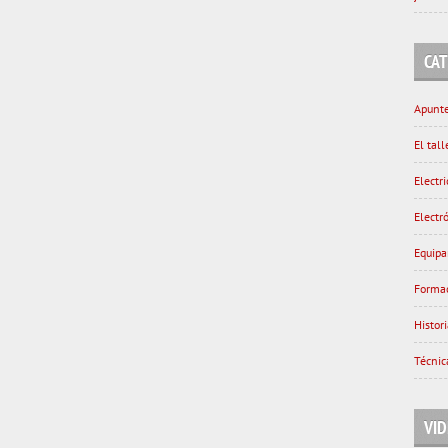
CA
Apunte
El tal
Electri
Electr
Equipa
Forma
Histor
Técnic
VI