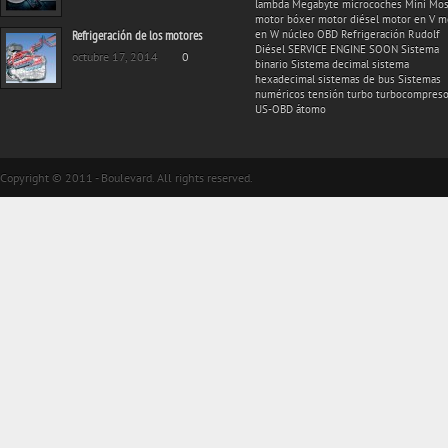
lambda
Megabyte
microcoches
Mini
Mos
motor bóxer
motor diésel
motor en V
m
Refrigeración de los motores
en W
núcleo
OBD
Refrigeración
Rudolf
Diésel
SERVICE ENGINE SOON
Sistema
octubre 17, 2014
0
binario
Sistema decimal
sistema
hexadecimal
sistemas de bus
Sistemas
numéricos
tensión
turbo
turbocompreso
US-OBD
átomo
Copyright © 2011 - Boulevard. All rights reserved.