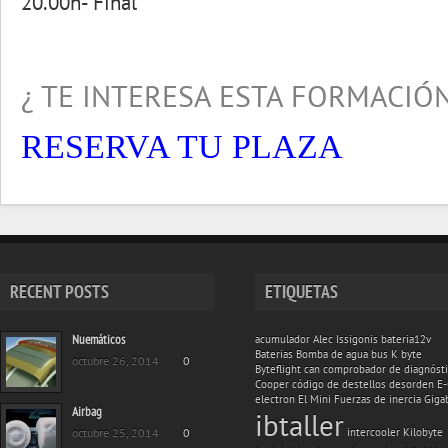
20.00h- Final
¿ TE INTERESA ESTA FORMACIÓ
RESERVA TU PLAZA
RECENT POSTS
ETIQUETAS
Nuemáticos
acumulador
Alec Issigonis
bateria12v
Baterias
Bomba de agua
bus K
byte
octubre 26, 2014
0
Byteflight
can
comprobador de diagnóst
Cooper
código de destellos
desorden
E
electron
El Mini
Fuerzas de inercia
Giga
Airbag
ibtaller
octubre 25, 2014
0
intercooler
Kilobyte